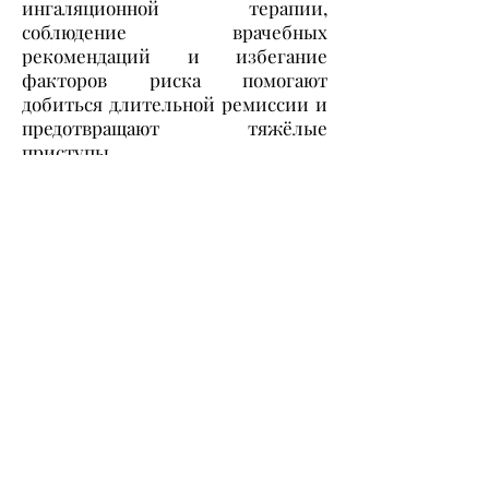
ингаляционной терапии,
соблюдение врачебных
рекомендаций и избегание
факторов риска помогают
добиться длительной ремиссии и
предотвращают тяжёлые
приступы.
Призываем всех заботиться о
своём здоровье и здоровье своих
близких:
• При появлении симптомов
(кашель, одышка, удушье,
свистящее дыхание)
своевременно обращайтесь к
врачу.
• Следуйте индивидуальным
планам лечения, разработанным
специалистом.
• Участвуйте в образовательных
программах о правильной